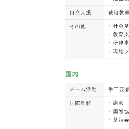
自立支援
裁縫教
社会
その他
教育
研修
現地
国内
チーム活動
手工芸
講演
国際理解
国際
茶話会