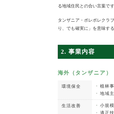
る地域住民との合い言葉で
タンザニア・ポレポレクラ
り、でも確実に」を意味する“pole
2. 事業内容
海外（タンザニア）
植林
環境保全
地域
小規
生活改善
適正