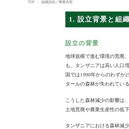
TOP
組織目的／事業内容
1. 設立背景と組
設立の背景
地球規模で進む環境の荒廃
も、タンザニアは高い人口増
国では1990年からのわずか
タールの森林が失われてい
こうした森林減少の影響は
土地荒廃や農業生産性の低
タンザニアにおける森林減