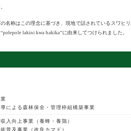
す。
ブの名称はこの理念に基づき、現地で話されているスワヒリ
pole lakini kwa hakika”に由来してつけられました。
事業
主導による森林保全・管理枠組構築事業
模収入向上事業（養蜂・養鶏）
技術普及事業（改良カマド）