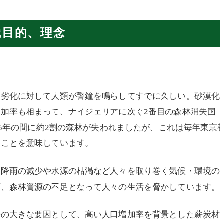
織目的、理念
、劣化に対して人類が警鐘を鳴らしてすでに久しい。砂漠化
加率も相まって、ナイジェリアに次ぐ2番目の森林消失国
25年の間に約2割の森林が失われましたが、これは毎年東京
ることを意味しています。
、降雨の減少や水源の枯渇など人々を取り巻く気候・環境の
下、森林資源の不足となって人々の生活を脅かしています。
少の大きな要因として、高い人口増加率を背景とした薪炭材