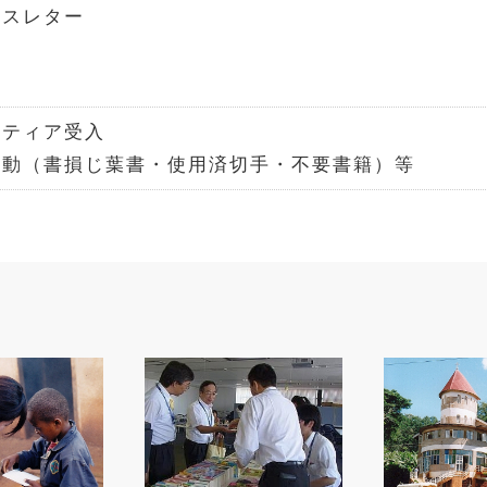
ースレター
Ｂ
Ｓ
ンティア受入
活動（書損じ葉書・使用済切手・不要書籍）等